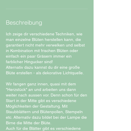
2
4
.
S
Beschreibung
e
p
Ich zeige dir verschiedene Techniken, wie
t
man einzelne Blüten herstellen kann, die
.
garantiert nicht mehr verwelken und selbst
in Kombination mit frischen Blüten oder
einfach ein paar Gräsern immer ein
farblicher Hingucker sind!
Alternativ dazu kannst du dir eine große
Blüte erstellen - als dekorative Lichtquelle.
Wir fangen ganz innen, quasi mit dem
"Herzstück" an und arbeiten uns dann
weiter nach aussen vor. Denn schon für den
Start in der Mitte gibt es verschiedene
Möglichkeiten der Gestaltung. Mit
Staubblättern und Blütenpollen, Stempeln
etc. Alternativ dazu bildet bei der Lampe die
Birne die Mitte der Blüte.
Auch für die Blätter gibt es verschiedene