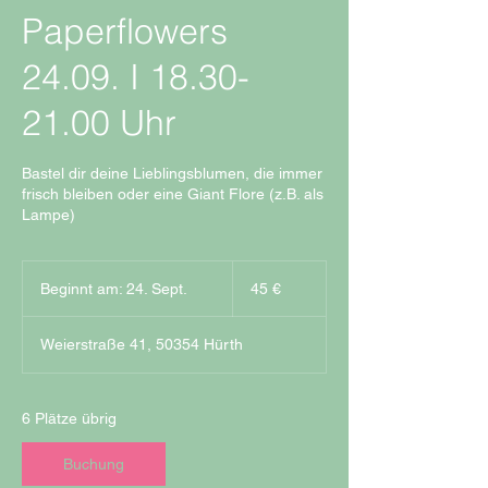
Paperflowers
24.09. I 18.30-
21.00 Uhr
Bastel dir deine Lieblingsblumen, die immer
frisch bleiben oder eine Giant Flore (z.B. als
Lampe)
45
Euro
Beginnt am: 24. Sept.
B
45 €
e
g
Weierstraße 41, 50354 Hürth
i
n
n
t
6 Plätze übrig
a
m
Buchung
: