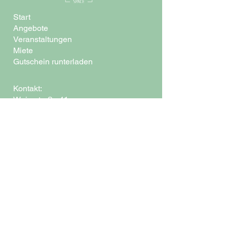
Start
Angebote
Veranstaltungen
Miete
Gutschein runterladen
Kontakt:
Weierstraße 41
50354 Hürth
fraupesch@bloomingspace.de
Impressum
Folge uns auf
Datenschutz
AGB