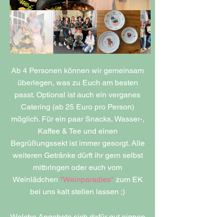
Ab 4 Personen können wir gemeinsam
überlegen, was zu Euch am besten
passt. Optional ist auch ein verganes
Catering (ab 25 Euro pro Person)
möglich. Für ein paar Snacks, Wasser-,
Kaffee & Tee und einen
Begrüßungssekt ist immer gesorgt. Alle
weiteren Getränke dürft ihr gern selbst
mitbringen oder euch vom
Weinlädchen
"
Weinparadies
"
zum EK
bei uns kalt stellen lassen ;)
Welche Angebote sich dafür gut eignen