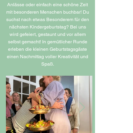
Anlässe oder einfach eine schöne Zeit
mit besonderen Menschen buchbar! Du
suchst nach etwas Besonderem für den
nächsten Kindergeburtstag? Bei uns
wird gefeiert, gestaunt und vor allem
selbst gemacht! In gemütlicher Runde
erleben die kleinen Geburtstagsgäste
einen Nachmittag voller Kreativität und
Spaß.